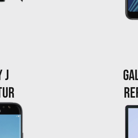
 J
GA
TUR
RE