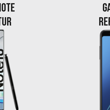
NOTE
G
TUR
RE