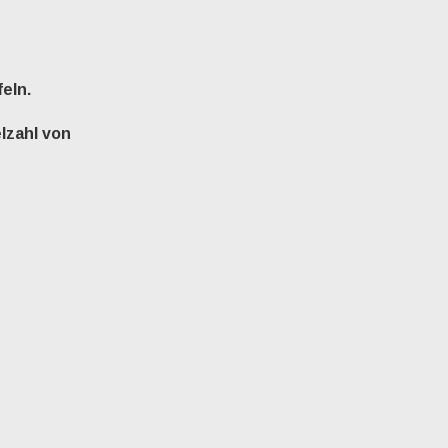
eln.
lzahl von