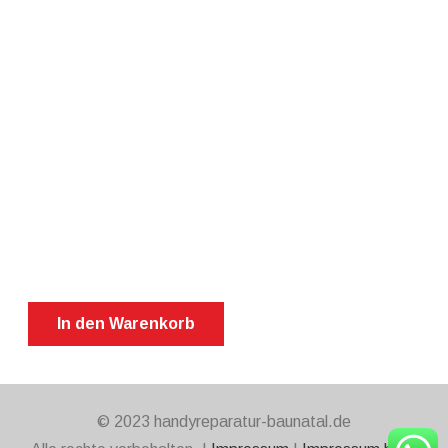
In den Warenkorb
Samsung
Z
Fold
4
© 2023 handyreparatur-baunatal.de