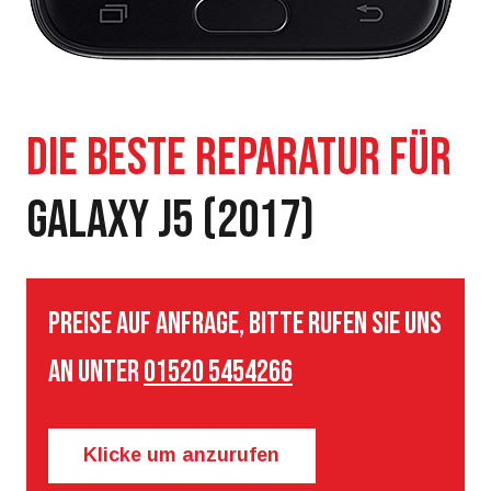
GALAXY J5 (2017)
Preise auf Anfrage, bitte rufen Sie uns
an unter
01520 5454266
Klicke um anzurufen